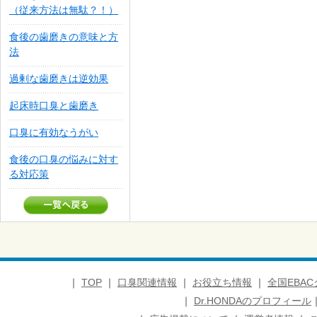
（従来方法は無駄？！）
食後の歯磨きの意味と方
法
過剰な歯磨きは逆効果
起床時口臭と歯磨き
口臭に有効なうがい
食後の口臭の悩みに対す
る対応策
｜
TOP
｜
口臭関連情報
｜
お役立ち情報
｜
全国EBA
｜
Dr.HONDAのプロフィール