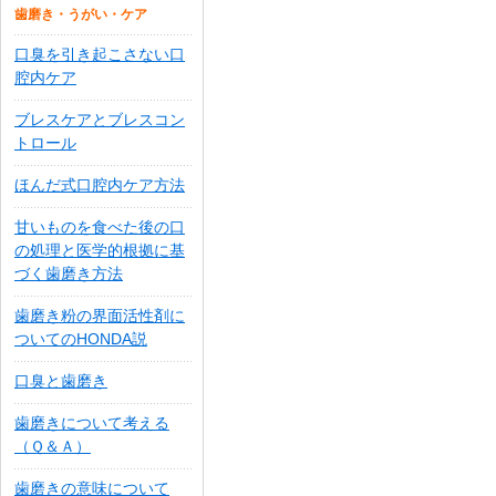
歯磨き・うがい・ケア
口臭を引き起こさない口
腔内ケア
ブレスケアとブレスコン
トロール
ほんだ式口腔内ケア方法
甘いものを食べた後の口
の処理と医学的根拠に基
づく歯磨き方法
歯磨き粉の界面活性剤に
ついてのHONDA説
口臭と歯磨き
歯磨きについて考える
（Ｑ＆Ａ）
歯磨きの意味について