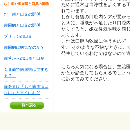
むし歯や歯周病と口臭の関係
ために通常は自浄性をよくする
れています。
むし歯と口臭の関係
しかし食後の口腔内ケアが悪か
ときに、唾液が不足したり口腔
歯周病と口臭の関係
たりすると、嫌な臭気や味を感
あります。
ブリッジの口臭
これは口腔内乾燥に伴うもので
す。 そのような不快なときに、
歯周病は病気なのか？
発生しているわけではないので
歯茎からの出血と口臭
もちろん気になる場合は、主治
１６歳で歯周病は早すぎ
かとか診査してもらえるでしょ
る？！
に訴えてみてください。
歯医者は「もう歯周病は
ない」と言うけれど